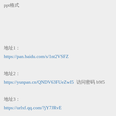
ppt格式
地址1：
https://pan.baidu.com/s/1nt2VSFZ
地址2：
https://yunpan.cn/QNDV63FUeZwI5
访问密码 b9f5
地址3：
https://urlxf.qq.com/?jY7JRvE