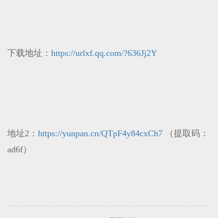
下载地址：
https://urlxf.qq.com/?636Jj2Y
地址2：
https://yunpan.cn/QTpF4y84cxCh7
（提取码：
ad6f）